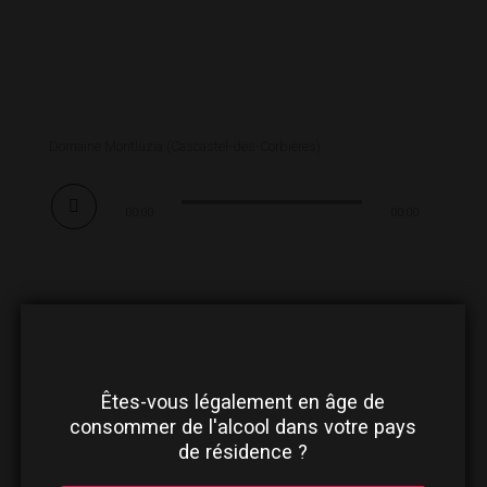
Domaine Montluzia (Cascastel-des-Corbières)
Audio
00:00
00:00
Player
Êtes-vous légalement en âge de
consommer de l'alcool dans votre pays
de résidence ?