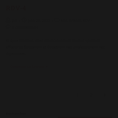
RDV-4
Auteur/autrice
Post
Post
pol
juin 25, 2022
Nos Grands RDV
de
published:
category:
Post
0 commentaire
la
comments:
publication :
Et quia Montius inter dilancinantium manus spiritum
efflaturus Epigonum et Eusebium nec professionem nec
dignitatem.
RDV-
Continuer La Lecture
4
1
2
Aller à 
Rechercher