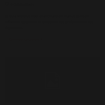
de
published:
category:
Post
0 commentaire
la
comments:
publication :
Et quia Montius inter dilancinantium manus spiritum
efflaturus Epigonum et Eusebium nec professionem nec
dignitatem.
Accord
Continuer La Lecture
–
1