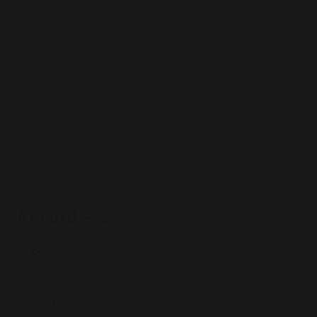
–
3
Accord – 2
Auteur/autrice
Post
Post
pol
juin 28, 2022
Idées accords
de
published:
category:
Post
0 commentaire
la
comments:
publication :
Et quia Montius inter dilancinantium manus spiritum