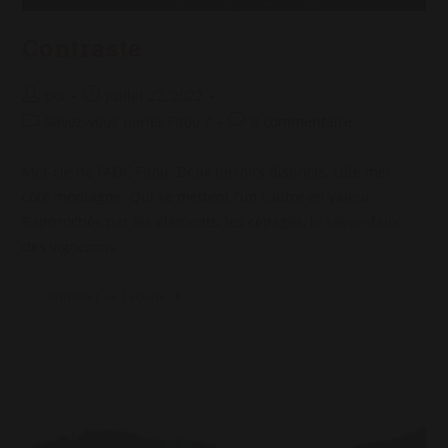
Contraste
Auteur/autrice
Post
pol
juillet 22, 2022
de
published:
Post
Post
Savez-vous parler Fitou ?
0 commentaire
la
category:
comments:
publication :
Mot-clé de l’AOC Fitou. Deux terroirs distincts, côté mer,
côté montagne. Qui se mettent l’un l’autre en valeur.
Rapprochés par les éléments, les cépages, le savoir-faire
des vignerons.
Contraste
Continuer La Lecture