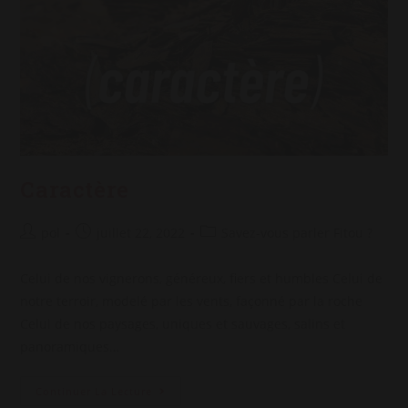
Caractère
Auteur/autrice
Post
Post
pol
juillet 22, 2022
Savez-vous parler Fitou ?
de
published:
category:
la
Celui de nos vignerons, généreux, fiers et humbles Celui de
publication :
notre terroir, modelé par les vents, façonné par la roche
Celui de nos paysages, uniques et sauvages, salins et
panoramiques…
Caractère
Continuer La Lecture