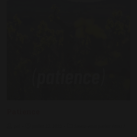
Patience
Auteur/autrice
Post
Post
pol
juillet 22, 2022
Savez-vous parler Fitou ?
de
published:
category: