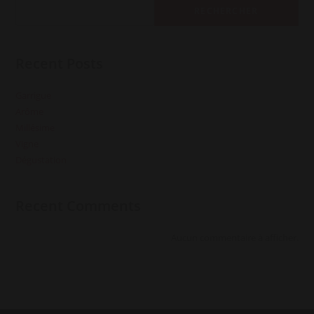
RECHERCHER
Recent Posts
Garrigue
Arôme
Millésime
Vigne
Dégustation
Recent Comments
Aucun commentaire à afficher.