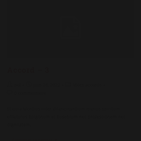
Accord – 3
Auteur/autrice
Post
Post
pol
juin 28, 2022
Idées accords
de
published:
category:
Post
0 commentaire
la
comments:
publication :
Et quia Montius inter dilancinantium manus spiritum
efflaturus Epigonum et Eusebium nec professionem nec
dignitatem.
Accord
Continuer La Lecture