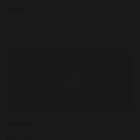
efflaturus Epigonum et Eusebium nec professionem nec
dignitatem.
Accord
Continuer La Lecture
–
2
Accord – 1
Auteur/autrice
Post
Post
pol
juin 28, 2022
Idées accords