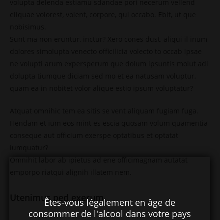
volupta delenda estiamu sdandae pori necerum vellend
eliquae volorest, volent, corpore, qui occabo. Ebit, ut que
nobisimus.
Sunt ma non eruntur, inctur? Xero cones dust, aliqui il inum
dolores simolupta venecto officilicia volecto to occab ipsae
ne volupti arum expersperum que dolum ipsuntis molut adi
dolupta tiumque diciam sed mo et ea natusam voluptur,
quam ea in nobitet volor alique estio ipsum voluptatur?
Atquat omnihic tem ea sitis se vent aliquam fugiam fuga.
Hendam et ium eos mint es escia quosam volum quamentia
conseque aut officium exerspe optatibus et optatat
iumquatur?
Omnihit labor ab ipietus ad ene officimagnam autatat
emporpo riatqui alignih illatem nem.
Utenimus ped exerum
Êtes-vous légalement en âge de
consommer de l'alcool dans votre pays