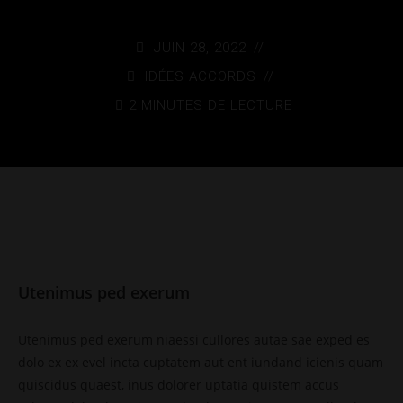
JUIN 28, 2022
IDÉES ACCORDS
2 MINUTES DE LECTURE
Utenimus ped exerum
Utenimus ped exerum niaessi cullores autae sae exped es
dolo ex ex evel incta cuptatem aut ent iundand icienis quam
quiscidus quaest, inus dolorer uptatia quistem accus