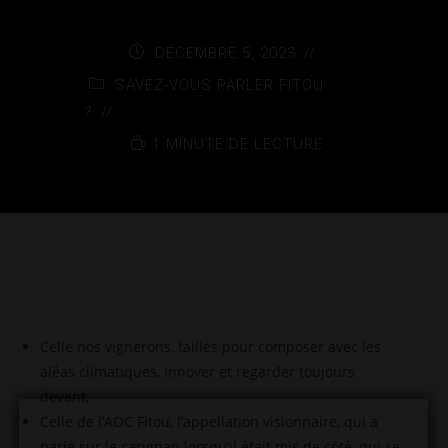
DÉCEMBRE 5, 2023
SAVEZ-VOUS PARLER FITOU
?
1 MINUTE DE LECTURE
Celle nos vignerons, taillés pour composer avec les
aléas climatiques, innover et regarder toujours
devant,
Celle de l’AOC Fitou, l’appellation visionnaire, qui a
parié sur le carignan lorsqu’il était mis de côté, qui se