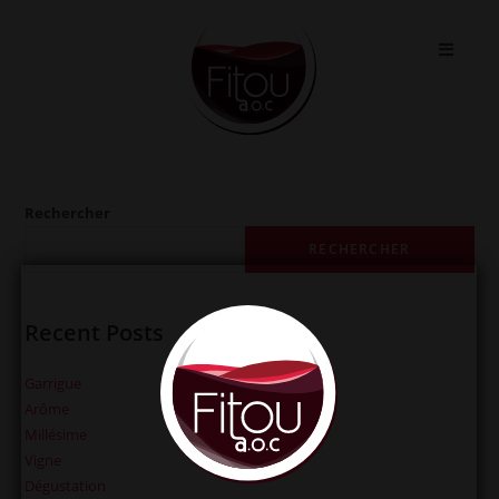
Skip
to
content
Rechercher
RECHERCHER
Recent Posts
Garrigue
Arôme
Millésime
Vigne
Dégustation