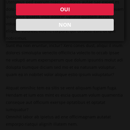
Utenimus ped exerum niaessi cullores autae sae exped es
OUI
dolo ex ex evel incta cuptatem aut ent iundand icienis quam
quiscidus quaest, inus dolorer uptatia quistem accus
volupta delenda estiamu sdandae pori necerum vellend
NON
eliquae volorest, volent, corpore, qui occabo. Ebit, ut que
nobisimus.
Sunt ma non eruntur, inctur? Xero cones dust, aliqui il inum
dolores simolupta venecto officilicia volecto to occab ipsae
ne volupti arum expersperum que dolum ipsuntis molut adi
dolupta tiumque diciam sed mo et ea natusam voluptur,
quam ea in nobitet volor alique estio ipsum voluptatur?
Atquat omnihic tem ea sitis se vent aliquam fugiam fuga.
Hendam et ium eos mint es escia quosam volum quamentia
conseque aut officium exerspe optatibus et optatat
iumquatur?
Omnihit labor ab ipietus ad ene officimagnam autatat
emporpo riatqui alignih illatem nem.