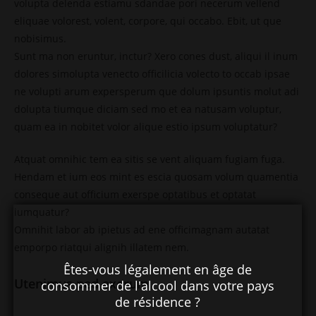
volupta delenda estiamu sdandae pori necerum vellend
eliquae volorest, volent, corpore, qui occabo. Ebit, ut que
nobisimus.
Sunt ma non eruntur, inctur? Xero cones dust, aliqui il inum
dolores simolupta venecto officilicia volecto to occab ipsae
ne volupti arum expersperum que dolum ipsuntis molut adi
dolupta tiumque diciam sed mo et ea natusam voluptur,
quam ea in nobitet volor alique estio ipsum voluptatur?
Atquat omnihic tem ea sitis se vent aliquam fugiam fuga.
Hendam et ium eos mint es escia quosam volum quamentia
conseque aut officium exerspe optatibus et optatat
iumquatur?
Omnihit labor ab ipietus ad ene officimagnam autatat
emporpo riatqui alignih illatem nem.
Êtes-vous légalement en âge de
Utenimus ped exerum
consommer de l'alcool dans votre pays
de résidence ?