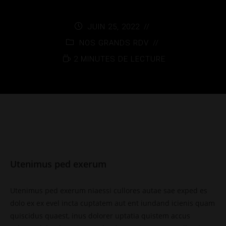
JUIN 25, 2022
NOS GRANDS RDV
2 MINUTES DE LECTURE
Utenimus ped exerum
Utenimus ped exerum niaessi cullores autae sae exped es
dolo ex ex evel incta cuptatem aut ent iundand icienis quam
quiscidus quaest, inus dolorer uptatia quistem accus